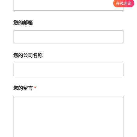
您的邮箱
您的公司名称
您的留言
*